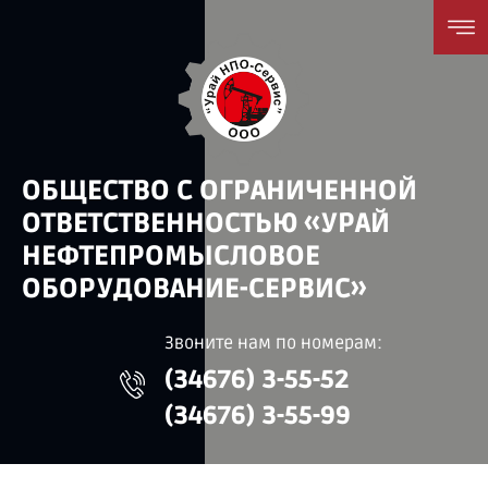
ОБЩЕСТВО С ОГРАНИЧЕННОЙ
ОТВЕТСТВЕННОСТЬЮ «УРАЙ
НЕФТЕПРОМЫСЛОВОЕ
ОБОРУДОВАНИЕ-СЕРВИС»
Звоните нам по номерам:
(34676) 3-55-52
(34676) 3-55-99